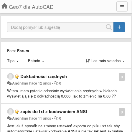
Geo7 dla AutoCAD
Foro:
Forum
Tipo
Estado
Los más votados
Dokładności rzędnych
0
Anónimo
hace 12 años
•
0
Witam. mam pytanie odnośnie wyświetlania rzędnych w blokach.
wyświetlają się z dokładnością 0.000. jak to zmienić na 0.00 ??
zapis do txt z kodowaniem ANSI
0
Anónimo
hace 11 años
•
0
Jest jakiś sposób na zmianę ustawień exportu do pliku txt tak aby
automatycznie ustawiał kodowanie ANSI a nie tak jak jest aktualnie