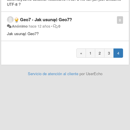
UTF-8 ?
Geo7 - Jak usunąć Geo7?
0
Anónimo
hace 12 años
•
0
Jak usunąć Geo7?
«
1
2
3
4
Servicio de atención al cliente
por UserEcho