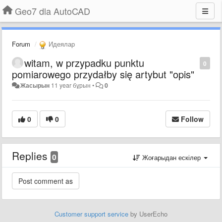
Geo7 dla AutoCAD
Forum
Идеялар
witam, w przypadku punktu
0
pomiarowego przydałby się artybut "opis"
Жасырын
11 year бұрын
•
0
0
0
Follow
Replies
0
Жоғарыдан ескілер
Customer support service
by UserEcho