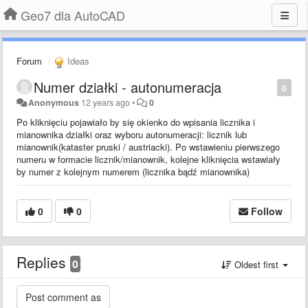
Geo7 dla AutoCAD
Forum
Ideas
Numer działki - autonumeracja
0
Anonymous
12 years ago
•
0
Po kliknięciu pojawiało by się okienko do wpisania licznika i
mianownika działki oraz wyboru autonumeracji: licznik lub
mianownik(kataster pruski / austriacki). Po wstawieniu pierwszego
numeru w formacie licznik/mianownik, kolejne kliknięcia wstawiały
by numer z kolejnym numerem (licznika bądź mianownika)
0
0
Follow
Replies
0
Oldest first