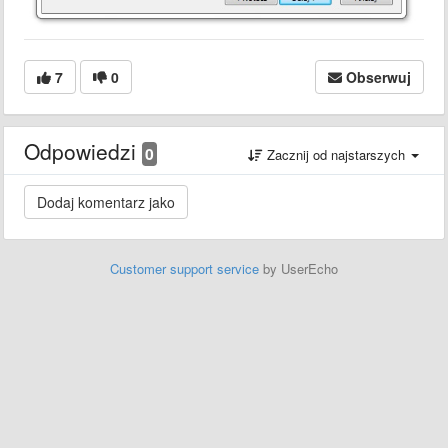
7
0
Obserwuj
Odpowiedzi
0
Zacznij od najstarszych
Customer support service
by UserEcho