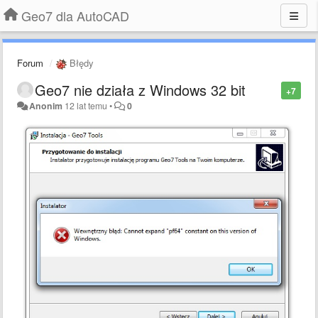
Geo7 dla AutoCAD
Forum
Błędy
Geo7 nie działa z Windows 32 bit
+7
Anonim
12 lat temu
•
0