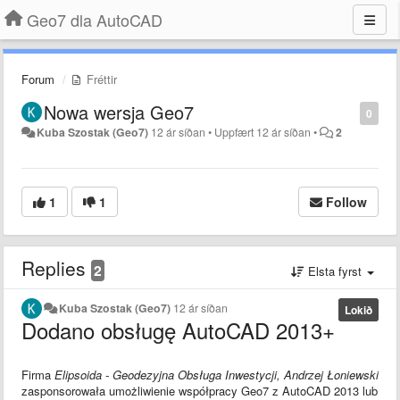
Geo7 dla AutoCAD
Forum
Fréttir
Nowa wersja Geo7
0
Kuba Szostak (Geo7)
12 ár síðan
•
Uppfært
12 ár síðan
•
2
1
1
Follow
Replies
2
Elsta fyrst
Kuba Szostak (Geo7)
12 ár síðan
Lokið
Dodano obsługę AutoCAD 2013+
Firma
Elipsoida - Geodezyjna Obsługa Inwestycji, Andrzej Łoniewski
zasponsorowała umożliwienie współpracy Geo7 z AutoCAD 2013 lub