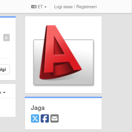
ET
Logi sisse / Registreeri
0
lgi
e
Jaga