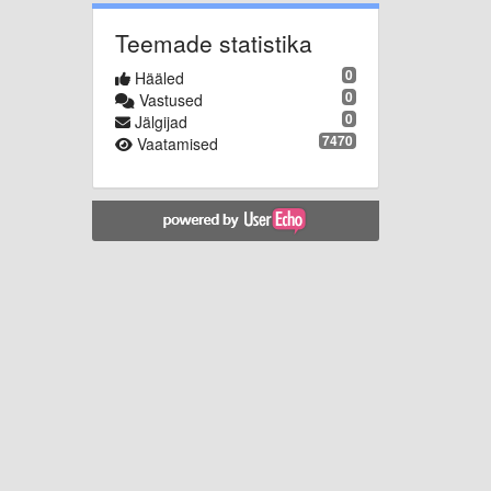
Teemade statistika
0
Hääled
0
Vastused
0
Jälgijad
7470
Vaatamised