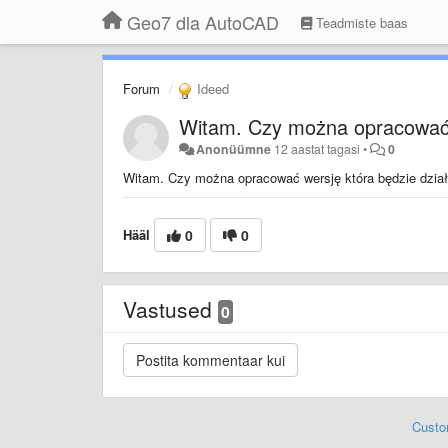
Geo7 dla AutoCAD
Teadmiste baas
Forum
Ideed
Witam. Czy można opracować 
Anonüümne
12 aastat tagasi
•
0
Witam. Czy można opracować wersję która będzie dział
Hääl
0
0
Vastused
0
Custo