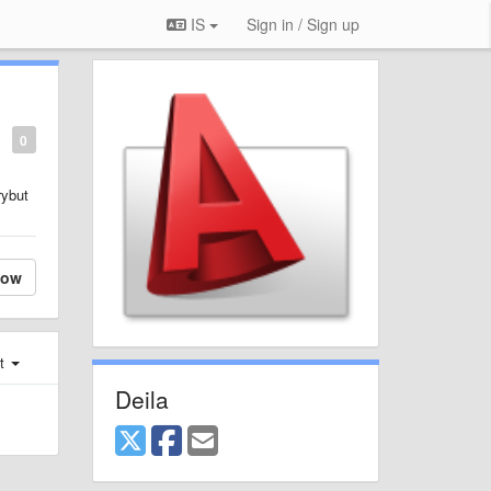
IS
Sign in / Sign up
0
rybut
low
st
Deila