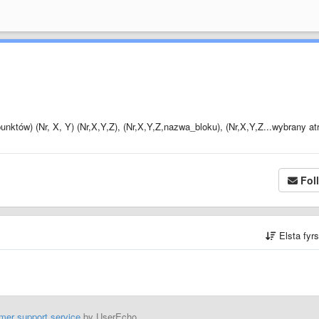
któw) (Nr, X, Y) (Nr,X,Y,Z), (Nr,X,Y,Z,nazwa_bloku), (Nr,X,Y,Z...wybrany at
Fol
Elsta fyr
mer support service
by UserEcho