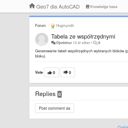
Geo7 dla AutoCAD
Knowledge base
Forum
Hugmyndir
Tabela ze współrzędnymi
Óþekktur
12 ár síðan
•
0
Generowanie tabeli współrzędnych wybranych bloków (pun
bloku)
Vote
0
0
Replies
0
Custo