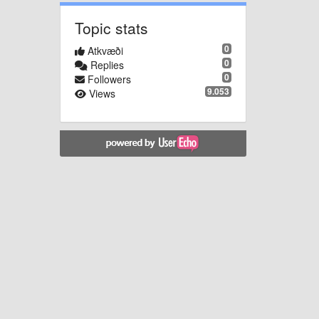
Topic stats
0
Atkvæði
0
Replies
0
Followers
9.053
Views