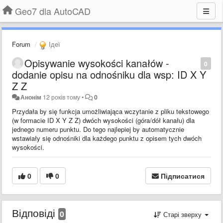
Geo7 dla AutoCAD
Forum
Ідеї
Opisywanie wysokości kanałów -
0
dodanie opisu na odnośniku dla wsp: ID X Y
Z Z
Анонім
12 років тому
•
0
Przydała by się funkcja umożliwiająca wczytanie z pliku tekstowego
(w formacie ID X Y Z Z) dwóch wysokości (góra/dół kanału) dla
jednego numeru punktu. Do tego najlepiej by automatycznie
wstawiały się odnośniki dla każdego punktu z opisem tych dwóch
wysokości.
0
0
Підписатися
Відповіді
0
Старі зверху