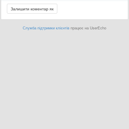
Служба підтримки клієнтів
працює на UserEcho