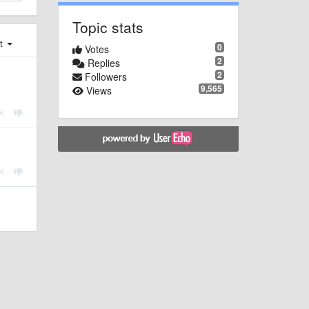
Topic stats
st
0
Votes
2
Replies
2
Followers
9,565
Views