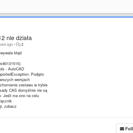
2 nie działa
ears ago
•
2
 wywala błąd:
 0x80131515)
Tools - AutoCAD
pportedException: Podjęto
starszych wersjach
chomienie zestawu w trybie
asady CAS domyślnie nie są
. Jeśli ma ono na celu
ełącznik
ji, zobacz
Fol