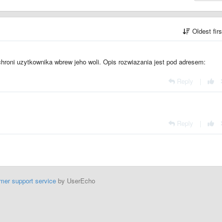
Oldest fir
 chroni uzytkownika wbrew jeho woli. Opis rozwiazania jest pod adresem:
1
Reply
|
Reply
|
mer support service
by UserEcho