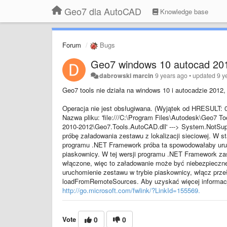
Geo7 dla AutoCAD
Knowledge base
Forum
Bugs
Geo7 windows 10 autocad 201
dabrowski marcin
9 years ago
•
updated
9 y
Geo7 tools nie działa na windows 10 i autocadzie 2012,
Operacja nie jest obsługiwana. (Wyjątek od HRESULT:
Nazwa pliku: 'file:///C:\Program Files\Autodesk\Geo7 
2010-2012\Geo7.Tools.AutoCAD.dll' ---> System.NotSu
próbę załadowania zestawu z lokalizacji sieciowej. W 
programu .NET Framework próba ta spowodowałaby uru
piaskownicy. W tej wersji programu .NET Framework z
włączone, więc to załadowanie może być niebezpieczne
uruchomienie zestawu w trybie piaskownicy, włącz prz
loadFromRemoteSources. Aby uzyskać więcej informac
http://go.microsoft.com/fwlink/?LinkId=155569.
Vote
0
0