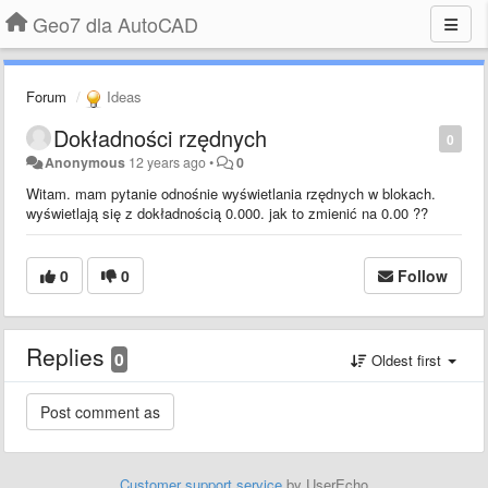
Geo7 dla AutoCAD
Forum
Ideas
Dokładności rzędnych
0
Anonymous
12 years ago
•
0
Witam. mam pytanie odnośnie wyświetlania rzędnych w blokach.
wyświetlają się z dokładnością 0.000. jak to zmienić na 0.00 ??
0
0
Follow
Replies
0
Oldest first
Customer support service
by UserEcho