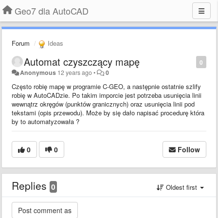
Geo7 dla AutoCAD
Forum
Ideas
Automat czyszczący mapę
0
Anonymous
12 years ago
•
0
Często robię mapę w programie C-GEO, a następnie ostatnie szlify
robię w AutoCADzie. Po takim imporcie jest potrzeba usunięcia linii
wewnątrz okręgów (punktów granicznych) oraz usunięcia linii pod
tekstami (opis przewodu). Może by się dało napisać procedurę która
by to automatyzowała ?
0
0
Follow
Replies
0
Oldest first