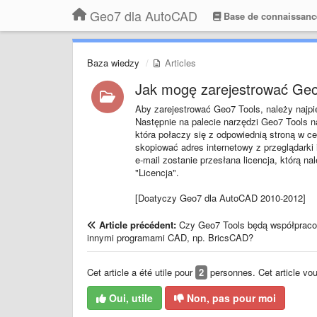
Geo7 dla AutoCAD
Base de connaissanc
Baza wiedzy
Articles
Jak mogę zarejestrować Geo
Aby zarejestrować Geo7 Tools, należy naj
Następnie na palecie narzędzi Geo7 Tools n
która połaczy się z odpowiednią stroną w ce
skopiować adres internetowy z przeglądarki 
e-mail zostanie przesłana licencja, którą n
"Licencja".
[Doatyczy Geo7 dla AutoCAD 2010-2012]
Article précédent:
Czy Geo7 Tools będą współprac
innymi programami CAD, np. BricsCAD?
Cet article a été utile pour
2
personnes. Cet article vous 
Oui, utile
Non, pas pour moi