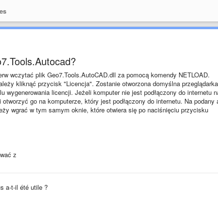
es
7.Tools.Autocad?
pierw wczytać plik Geo7.Tools.AutoCAD.dll za pomocą komendy NETLOAD.
ależy kliknąć przycisk "Licencja". Zostanie otworzona domyślna przeglądarka
lu wygenerowania licencji. Jeżeli komputer nie jest podłączony do internetu n
i otworzyć go na komputerze, który jest podłączony do internetu. Na podany 
ależy wgrać w tym samym oknie, które otwiera się po naciśnięciu przycisku
ować z
a-t-il été utile ?