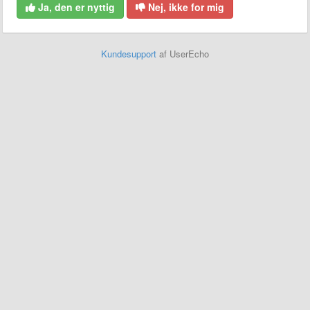
Ja, den er nyttig
Nej, ikke for mig
Kundesupport
af UserEcho