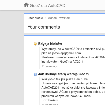
Geo7 dla AutoCAD
User profile
Adrian Pawliński
Your comments
Edycja bloków
Wystarczy, że w AutoCAD'zie zmienisz styl pu
pisz na jordekap@gmail.com
Nawiasem mówiąc kreator instalacji na AC2014 
instalowałem Geo7 na AC2011
11 years ago
Jak usunąć starą wersję Geo7?
Wszystko tak jak pisze Pan Kuba.
U mnie wystąpił jeszcze pewien problem. Usu
AutoCAD2011 wstążka dalej się ładowała i nie
reinstalować AC2011 przypomniałem sobie, że 
problemu wczytałem nowe G7.Tools.
Pozdrawiam.
11 years ago