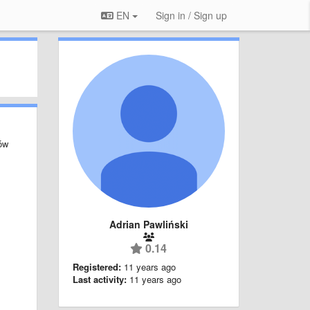
EN
Sign in / Sign up
ów
Adrian Pawliński
0.14
Registered:
11 years ago
z
Last activity:
11 years ago