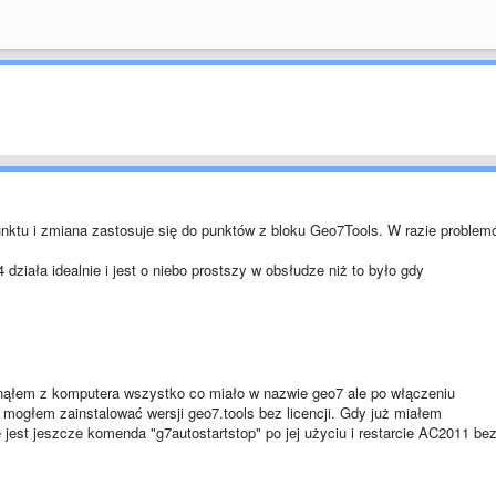
nktu i zmiana zastosuje się do punktów z bloku Geo7Tools. W razie problem
działa idealnie i jest o niebo prostszy w obsłudze niż to było gdy
nąłem z komputera wszystko co miało w nazwie geo7 ale po włączeniu
 mogłem zainstalować wersji geo7.tools bez licencji. Gdy już miałem
jest jeszcze komenda "g7autostartstop" po jej użyciu i restarcie AC2011 be