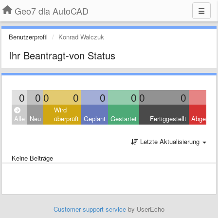
Geo7 dla AutoCAD
Benutzerprofil
Konrad Walczuk
Ihr Beantragt-von Status
0
0
0
0
0
0
0
0
Wird
Alle
Neu
überprüft
Geplant
Gestartet
Fertiggestellt
Abgelehn
Letzte Aktualisierung
Keine Beiträge
Customer support service
by UserEcho