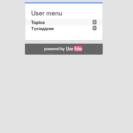
User menu
Topics
0
Түсіндірме
0