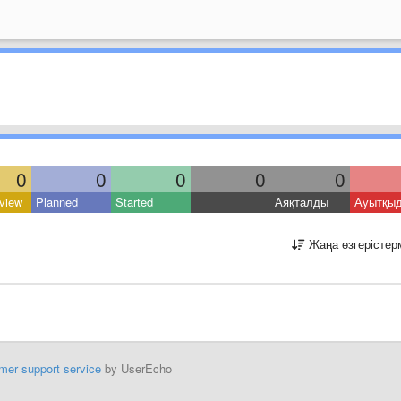
0
0
0
0
0
view
Planned
Started
Аяқталды
Ауытқы
Жаңа өзгерістер
mer support service
by UserEcho