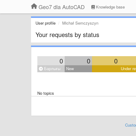
Geo7 dla AutoCAD
Knowledge base
User profile
Michał Semczyszyn
Your requests by status
0
0
0
Барлығы
New
Under re
No topics
Custo