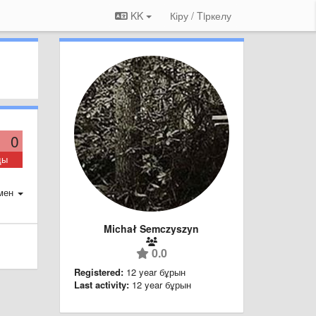
KK
Кіру / Tiркелу
0
ды
мен
Michał Semczyszyn
0.0
Registered:
12 year бұрын
Last activity:
12 year бұрын