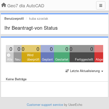
Geo7 dla AutoCAD
Benutzerprofil
kuba szostak
Ihr Beantragt-von Status
0
0
0
0
0
0
0
0
Wird
Alle
Neu
überprüft
Geplant
Gestartet
Fertiggestellt
Abgelehn
Letzte Aktualisierung
Keine Beiträge
Customer support service
by UserEcho