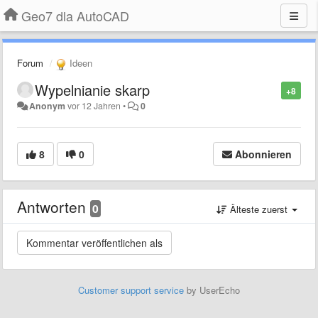
Geo7 dla AutoCAD
Forum
Ideen
Wypelnianie skarp
+8
Anonym
vor 12 Jahren
•
0
8
0
Abonnieren
Antworten
0
Älteste zuerst
Customer support service
by UserEcho