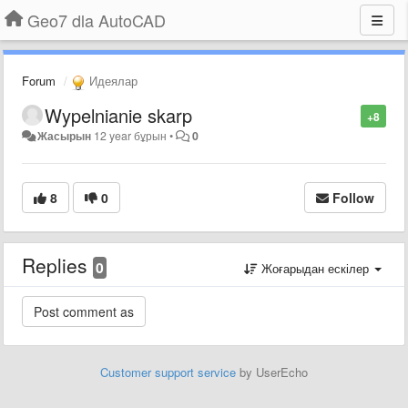
Geo7 dla AutoCAD
Forum
Идеялар
Wypelnianie skarp
+8
Жасырын
12 year бұрын
•
0
8
0
Follow
Replies
0
Жоғарыдан ескілер
Customer support service
by UserEcho