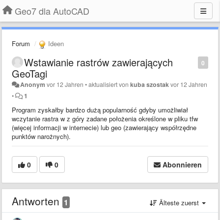
Geo7 dla AutoCAD
Forum
Ideen
Wstawianie rastrów zawierających
0
GeoTagi
Anonym
vor 12 Jahren
•
aktualisiert von
kuba szostak
vor 12 Jahren
•
1
Program zyskałby bardzo dużą popularność gdyby umożliwiał
wczytanie rastra w z góry zadane położenia określone w pliku tfw
(więcej informacji w internecie) lub geo (zawierający współrzędne
punktów narożnych).
0
0
Abonnieren
Antworten
1
Älteste zuerst