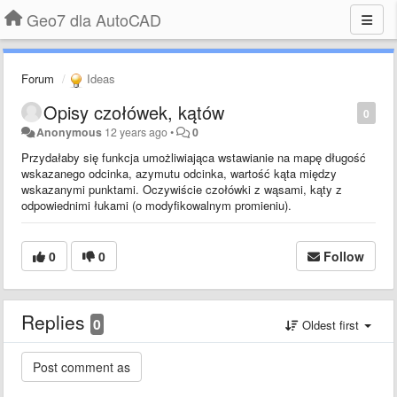
Geo7 dla AutoCAD
Forum
Ideas
Opisy czołówek, kątów
0
Anonymous
12 years ago
•
0
Przydałaby się funkcja umożliwiająca wstawianie na mapę długość
wskazanego odcinka, azymutu odcinka, wartość kąta między
wskazanymi punktami. Oczywiście czołówki z wąsami, kąty z
odpowiednimi łukami (o modyfikowalnym promieniu).
0
0
Follow
Replies
0
Oldest first