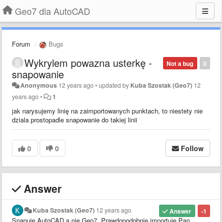
Geo7 dla AutoCAD
Forum
Bugs
Wykrylem powazna usterkę -
Not a bug
0
snapowanie
Anonymous
12 years ago
•
updated by
Kuba Szostak (Geo7)
12
years ago
•
1
jak narysujemy linię na zaimportowanych punktach, to niestety nie
dziala prostopadle snapowanie do takiej linii
0
0
Follow
Answer
Kuba Szostak (Geo7)
12 years ago
Answer
-1
Snapuje AutoCAD a nie Geo7. Prawdopodobnie importuje Pan