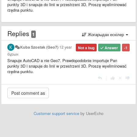
punkty 3D i snapuje do linii w przestrzeni 3D. Proszę wyeliminować
rzędna punktu.
Replies
1
Жоғарыдан ескілер
Kuba Szostak (Geo7)
12 year
Not a bug
Answer
-1
бұрын
Snapuje AutoCAD a nie Geo7. Prawdopodobnie importuje Pan
punkty 3D i snapuje do linii w przestrzeni 3D. Proszę wyeliminować
rzędna punktu.
|
Customer support service
by UserEcho