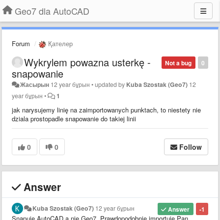
Geo7 dla AutoCAD
Forum
Қателер
Wykrylem powazna usterkę -
Not a bug
0
snapowanie
Жасырын
12 year бұрын
•
updated by
Kuba Szostak (Geo7)
12
year бұрын
•
1
jak narysujemy linię na zaimportowanych punktach, to niestety nie
dziala prostopadle snapowanie do takiej linii
0
0
Follow
Answer
Kuba Szostak (Geo7)
12 year бұрын
Answer
-1
Snapuje AutoCAD a nie Geo7. Prawdopodobnie importuje Pan