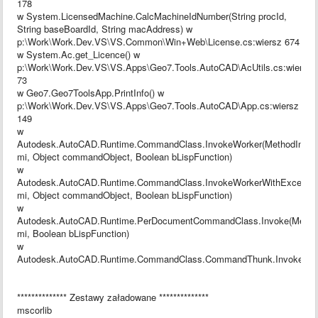
178
w System.LicensedMachine.CalcMachineIdNumber(String procId,
String baseBoardId, String macAddress) w
p:\Work\Work.Dev.VS\VS.Common\Win+Web\License.cs:wiersz 674
w System.Ac.get_Licence() w
p:\Work\Work.Dev.VS\VS.Apps\Geo7.Tools.AutoCAD\AcUtils.cs:wiersz
73
w Geo7.Geo7ToolsApp.PrintInfo() w
p:\Work\Work.Dev.VS\VS.Apps\Geo7.Tools.AutoCAD\App.cs:wiersz
149
w
Autodesk.AutoCAD.Runtime.CommandClass.InvokeWorker(MethodInfo
mi, Object commandObject, Boolean bLispFunction)
w
Autodesk.AutoCAD.Runtime.CommandClass.InvokeWorkerWithExceptionF
mi, Object commandObject, Boolean bLispFunction)
w
Autodesk.AutoCAD.Runtime.PerDocumentCommandClass.Invoke(Metho
mi, Boolean bLispFunction)
w
Autodesk.AutoCAD.Runtime.CommandClass.CommandThunk.Invoke()
************** Zestawy załadowane **************
mscorlib