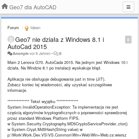
Geo7 dla AutoCAD
Forum
Ideen
Geo7 nie działa z Windows 8.1 i
0
AutoCad 2015
Anonym
vor 6 Jahren
•
0
Mam 2 Lenova G70. AutoCada 2015. Na jednym jest Windows 10 i
działa. Na Windzie 8.1 po instalacji wyskakuje błąd.
Aplikacja nie obsługuje debugowania just in time (JIT).
Zobacz koniec tej wiadomości, aby uzyskać szczegółowe
informacje.
************** Tekst wyjątku **************
System.InvalidOperationException: Ta implementacja nie jest
częścią algorytmów kryptograficznych o poprawności sprawdzonej
przez standard Windows Platform FIPS.
w System.Security.Cryptography.MD5CryptoServiceProvider..ctor()
w System.Crypt.Md5Hash(String value) w
p:\Work\Work.Dev.VS\VS.Common\Win+Web\Win+Web.cs:wiersz