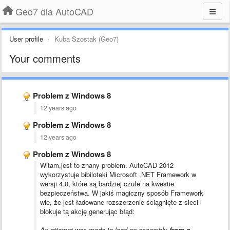
Geo7 dla AutoCAD
User profile
Kuba Szostak (Geo7)
Your comments
Problem z Windows 8
12 years ago
Problem z Windows 8
12 years ago
Problem z Windows 8
Witam,jest to znany problem. AutoCAD 2012
wykorzystuje bibiloteki Microsoft .NET Framework w
wersji 4.0, które są bardziej czułe na kwestie
bezpieczeństwa. W jakiś magiczny sposób Framework
wie, że jest ładowane rozszerzenie ściągnięte z sieci i
blokuje tą akcję generując błąd:
An attempt was made to load an assembly
from a