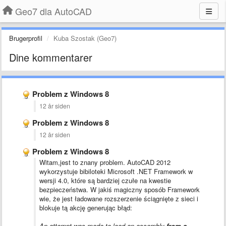
Geo7 dla AutoCAD
Brugerprofil
Kuba Szostak (Geo7)
Dine kommentarer
Problem z Windows 8
12 år siden
Problem z Windows 8
12 år siden
Problem z Windows 8
Witam,jest to znany problem. AutoCAD 2012
wykorzystuje bibiloteki Microsoft .NET Framework w
wersji 4.0, które są bardziej czułe na kwestie
bezpieczeństwa. W jakiś magiczny sposób Framework
wie, że jest ładowane rozszerzenie ściągnięte z sieci i
blokuje tą akcję generując błąd:
An attempt was made to load an assembly
from a