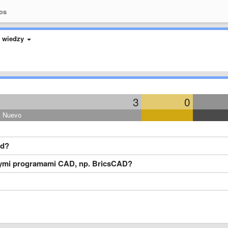
os
 wiedzy
3
0
Nuevo
ad?
nymi programami CAD, np. BricsCAD?