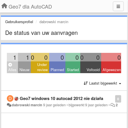
Geo7 dla AutoCAD
Gebruikersprofiel
dabrowski marcin
De status van uw aanvragen
1
1
0
0
0
0
0
0
0
Under
Alles
Nieuw
review
Planned
Started
Voltooid
Afgewezen
Laatst bijgewerkt
Geo7 windows 10 autocad 2012 nie działa
0
dabrowski marcin
9 jaar geleden
•
bijgewerkt
9 jaar geleden
•
2