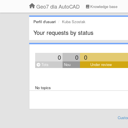
Geo7 dla AutoCAD
Knowledge base
Perfil d'usuari
Kuba Szostak
Your requests by status
0
0
0
Tots
Nou
Under review
No topics
Custo