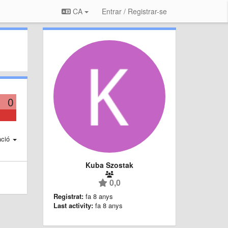
CA
Entrar / Registrar-se
0
ació
Kuba Szostak
0,0
Registrat:
fa 8 anys
Last activity:
fa 8 anys