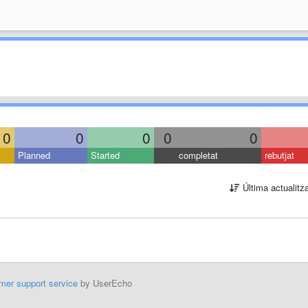
0
0
0
0
0
Planned
Started
completat
rebutjat
Última actualitz
mer support service
by UserEcho