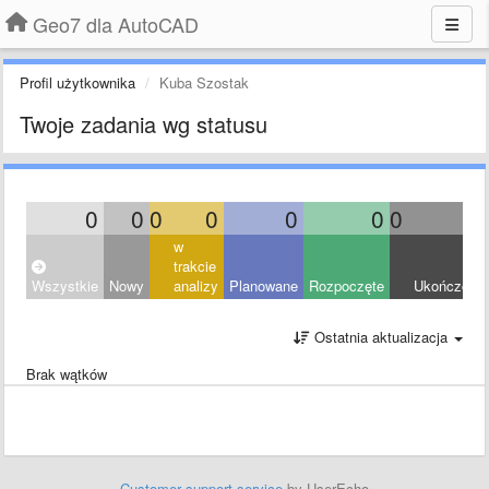
Geo7 dla AutoCAD
Profil użytkownika
Kuba Szostak
Twoje zadania wg statusu
0
0
0
0
0
0
0
0
w
trakcie
Wszystkie
Nowy
analizy
Planowane
Rozpoczęte
Ukończony
Ostatnia aktualizacja
Brak wątków
Customer support service
by UserEcho