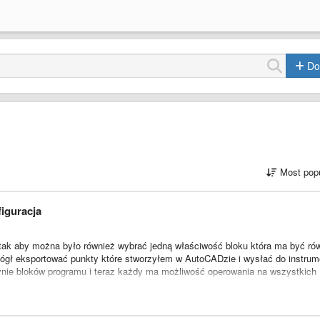
Do
Most popu
iguracja
ak aby można było również wybrać jedną właściwość bloku która ma być ró
 mógł eksportować punkty które stworzyłem w AutoCADzie i wysłać do instrum
dynie bloków programu i teraz każdy ma możliwość operowania na wszystkich
 przyszłości w programie będzie można wskazać jakąś właściwość bloku któr
am zostanie rozbudowany o jakieś funkcje obliczeniowe.