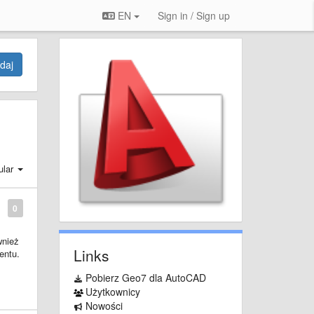
EN
Sign in / Sign up
daj
lar
0
wnież
Links
entu.
Pobierz Geo7 dla AutoCAD
ą ma
Użytkownicy
Nowości