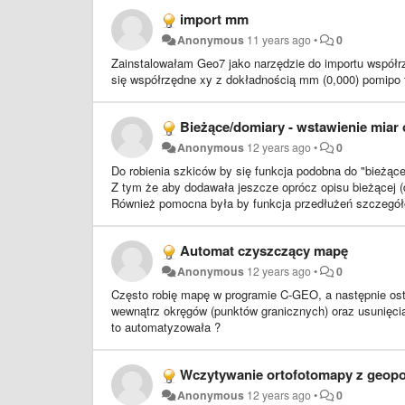
---
import mm
W moich próbach program ładnie przypisywał ID (odczyt
Anonymous
11 years ago
•
0
wyświetlał wszystkie atrybuty bloku i użytkownik mógł w
Zainstalowałam Geo7 jako narzędzie do importu współrz
Analogiczna sytuacja przy eksportach.
się współrzędne xy z dokładnością mm (0,000) pomipo 
Bieżące/domiary - wstawienie miar
Anonymous
12 years ago
•
0
Do robienia szkiców by się funkcja podobna do "bieżą
Z tym że aby dodawała jeszcze oprócz opisu bieżącej (
Również pomocna była by funkcja przedłużeń szczegółó
Automat czyszczący mapę
Anonymous
12 years ago
•
0
Często robię mapę w programie C-GEO, a następnie ostat
wewnątrz okręgów (punktów granicznych) oraz usunięcia 
to automatyzowała ?
Wczytywanie ortofotomapy z geopor
Anonymous
12 years ago
•
0