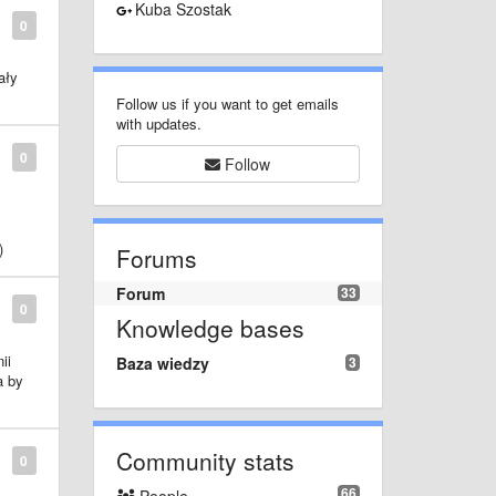
Kuba Szostak
0
am
ały
Follow us if you want to get emails
with updates.
0
Follow
)
Forums
Forum
33
0
Knowledge bases
ii
Baza wiedzy
3
a by
Community stats
0
66
People