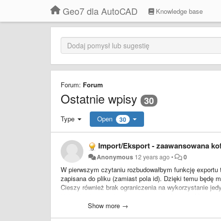
Geo7 dla AutoCAD
Knowledge base
Forum:
Forum
Ostatnie wpisy
30
Type
Open
30
Import/Eksport - zaawansowana kof
Anonymous
12 years ago
•
0
W pierwszym czytaniu rozbudowałbym funkcję exportu t
zapisana do pliku (zamiast pola id). Dzięki temu będę
Cieszy również brak ograniczenia na wykorzystanie je
blokach jakie znajdują się na rysunku (brawo). Może w
traktować jako NUMER - będzie to przydatne jeśli progr
Show more →