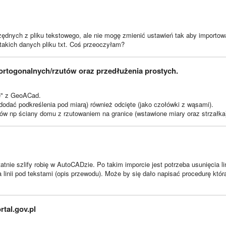
ane z pliku) do atrybutu numer w blokach, ale czy jest możliwość aby progr
ybrać do którego pola przypisać ID lub inną dowolną kolumnę z pliku txt.
ędnych z pliku tekstowego, ale nie mogę zmienić ustawień tak aby importow
takich danych pliku txt. Coś przeoczyłam?
 ortogonalnych/rzutów oraz przedłużenia prostych.
ce" z GeoACad.
dodać podkreślenia pod miarą) również odcięte (jako czołówki z wąsami).
w np ściany domu z rzutowaniem na granice (wstawione miary oraz strzałka
nie szlify robię w AutoCADzie. Po takim imporcie jest potrzeba usunięcia lin
linii pod tekstami (opis przewodu). Może by się dało napisać procedurę któr
tal.gov.pl