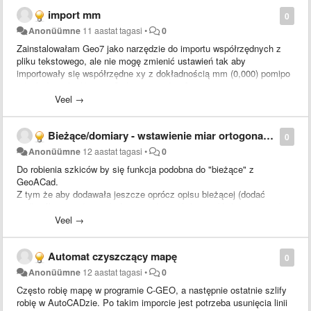
wszystkich blokach jakie znajdują się na rysunku (brawo). Może w
import mm
przyszłości w programie będzie można wskazać jakąś właściwość
0
bloku którą ma traktować jako NUMER - będzie to przydatne jeśli
Anonüümne
11 aastat tagasi
•
0
program zostanie rozbudowany o jakieś funkcje obliczeniowe.
Zainstalowałam Geo7 jako narzędzie do importu współrzędnych z
pliku tekstowego, ale nie mogę zmienić ustawień tak aby
---
importowały się współrzędne xy z dokładnością mm (0,000) pomipo
takich danych pliku txt. Coś przeoczyłam?
W moich próbach program ładnie przypisywał ID (odczytane z pliku)
Veel →
do atrybutu numer w blokach, ale czy jest możliwość aby program
wyświetlał wszystkie atrybuty bloku i użytkownik mógł wybrać do
którego pola przypisać ID lub inną dowolną kolumnę z pliku txt.
Bieżące/domiary - wstawienie miar ortogonalnych/rzutów oraz przedłużenia prostych.
0
Analogiczna sytuacja przy eksportach.
Anonüümne
12 aastat tagasi
•
0
Do robienia szkiców by się funkcja podobna do "bieżące" z
GeoACad.
Z tym że aby dodawała jeszcze oprócz opisu bieżącej (dodać
podkreślenia pod miarą) również odcięte (jako czołówki z wąsami).
Również pomocna była by funkcja przedłużeń szczegółów np ściany
Veel →
domu z rzutowaniem na granice (wstawione miary oraz strzałka)
Automat czyszczący mapę
0
Anonüümne
12 aastat tagasi
•
0
Często robię mapę w programie C-GEO, a następnie ostatnie szlify
robię w AutoCADzie. Po takim imporcie jest potrzeba usunięcia linii