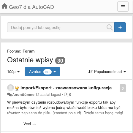
Geo7 dla AutoCAD
Foorum:
Forum
Ostatnie wpisy
30
Tüüp
Avatud
Populaarseimad
30
Import/Eksport - zaawansowana kofiguracja
0
Anonüümne
12 aastat tagasi
•
0
W pierwszym czytaniu rozbudowałbym funkcję exportu tak aby
można było również wybrać jedną właściwość bloku która ma być
również zapisana do pliku (zamiast pola id). Dzięki temu będę mógł
eksportować punkty które stworzyłem w AutoCADzie i wysłać do
instrumentu. Cieszy również brak ograniczenia na wykorzystanie
Veel →
jedynie bloków programu i teraz każdy ma możliwość operowania na