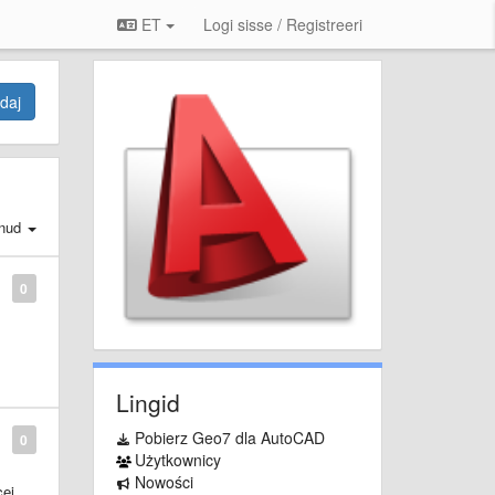
ET
Logi sisse / Registreeri
daj
nud
0
Lingid
Pobierz Geo7 dla AutoCAD
0
Użytkownicy
Nowości
cej