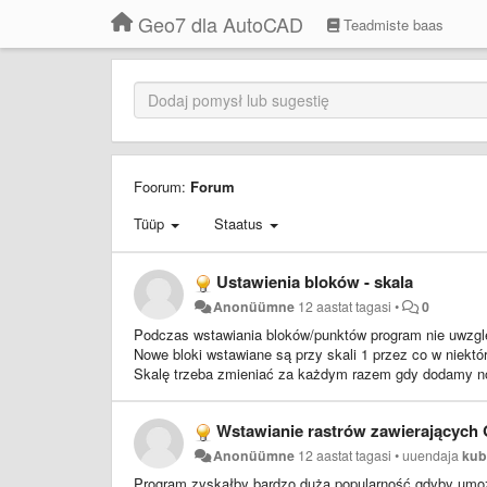
Geo7 dla AutoCAD
Teadmiste baas
Foorum:
Forum
Tüüp
Staatus
Ustawienia bloków - skala
Anonüümne
12 aastat tagasi
•
0
Podczas wstawiania bloków/punktów program nie uwzględ
Nowe bloki wstawiane są przy skali 1 przez co w niektó
Skalę trzeba zmieniać za każdym razem gdy dodamy no
Wstawianie rastrów zawierających
Anonüümne
12 aastat tagasi
•
uuendaja
kub
Program zyskałby bardzo dużą popularność gdyby umożli