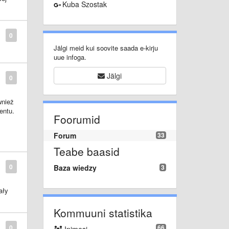
Kuba Szostak
0
Jälgi meid kui soovite saada e-kirju
uue infoga.
Jälgi
0
wnież
entu.
Foorumid
ą ma
Forum
33
Teabe baasid
0
Baza wiedzy
3
am
ały
Kommuuni statistika
66
0
Inimesi