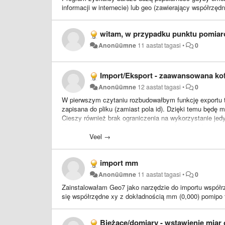
informacji w internecie) lub geo (zawierający współrzę
witam, w przypadku punktu pomiaro
Anonüümne
11 aastat tagasi
•
0
Import/Eksport - zaawansowana kof
Anonüümne
12 aastat tagasi
•
0
W pierwszym czytaniu rozbudowałbym funkcję exportu t
zapisana do pliku (zamiast pola id). Dzięki temu będę
Cieszy również brak ograniczenia na wykorzystanie je
blokach jakie znajdują się na rysunku (brawo). Może w
traktować jako NUMER - będzie to przydatne jeśli progr
Veel →
---
import mm
W moich próbach program ładnie przypisywał ID (odczyt
Anonüümne
11 aastat tagasi
•
0
wyświetlał wszystkie atrybuty bloku i użytkownik mógł w
Zainstalowałam Geo7 jako narzędzie do importu współrz
Analogiczna sytuacja przy eksportach.
się współrzędne xy z dokładnością mm (0,000) pomipo 
Bieżące/domiary - wstawienie miar