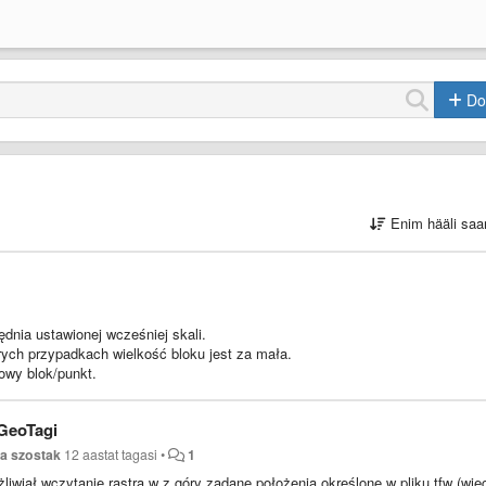
Do
Enim hääli saa
nia ustawionej wcześniej skali.
rych przypadkach wielkość bloku jest za mała.
wy blok/punkt.
 GeoTagi
a szostak
12 aastat tagasi
•
1
wiał wczytanie rastra w z góry zadane położenia określone w pliku tfw (wię