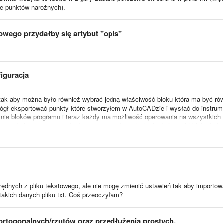
dne punktów narożnych).
wego przydałby się artybut "opis"
iguracja
ak aby można było również wybrać jedną właściwość bloku która ma być ró
 mógł eksportować punkty które stworzyłem w AutoCADzie i wysłać do instrum
dynie bloków programu i teraz każdy ma możliwość operowania na wszystkich
 przyszłości w programie będzie można wskazać jakąś właściwość bloku któr
am zostanie rozbudowany o jakieś funkcje obliczeniowe.
ane z pliku) do atrybutu numer w blokach, ale czy jest możliwość aby progr
ybrać do którego pola przypisać ID lub inną dowolną kolumnę z pliku txt.
ędnych z pliku tekstowego, ale nie mogę zmienić ustawień tak aby importow
takich danych pliku txt. Coś przeoczyłam?
 ortogonalnych/rzutów oraz przedłużenia prostych.