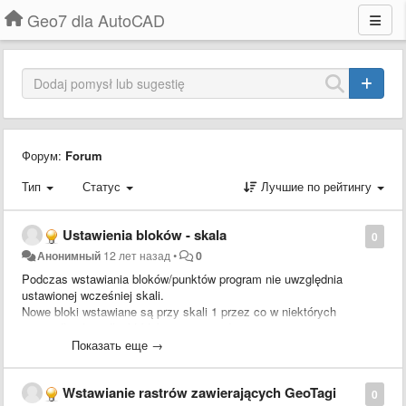
Geo7 dla AutoCAD
Форум:
Forum
Тип
Статус
Лучшие по рейтингу
Ustawienia bloków - skala
0
Анонимный
12 лет назад
•
0
Podczas wstawiania bloków/punktów program nie uwzględnia
ustawionej wcześniej skali.
Nowe bloki wstawiane są przy skali 1 przez co w niektórych
przypadkach wielkość bloku jest za mała.
Skalę trzeba zmieniać za każdym razem gdy dodamy nowy
Показать еще →
blok/punkt.
Wstawianie rastrów zawierających GeoTagi
0