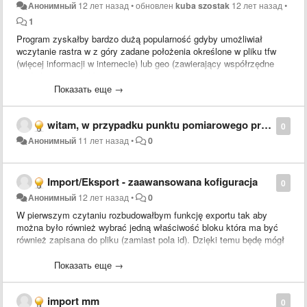
Анонимный
12 лет назад
•
обновлен
kuba szostak
12 лет назад
•
1
Program zyskałby bardzo dużą popularność gdyby umożliwiał
wczytanie rastra w z góry zadane położenia określone w pliku tfw
(więcej informacji w internecie) lub geo (zawierający współrzędne
punktów narożnych).
Показать еще →
witam, w przypadku punktu pomiarowego przydałby się artybut "opis"
0
Анонимный
11 лет назад
•
0
Import/Eksport - zaawansowana kofiguracja
0
Анонимный
12 лет назад
•
0
W pierwszym czytaniu rozbudowałbym funkcję exportu tak aby
można było również wybrać jedną właściwość bloku która ma być
również zapisana do pliku (zamiast pola id). Dzięki temu będę mógł
eksportować punkty które stworzyłem w AutoCADzie i wysłać do
instrumentu. Cieszy również brak ograniczenia na wykorzystanie
Показать еще →
jedynie bloków programu i teraz każdy ma możliwość operowania na
wszystkich blokach jakie znajdują się na rysunku (brawo). Może w
import mm
przyszłości w programie będzie można wskazać jakąś właściwość
0