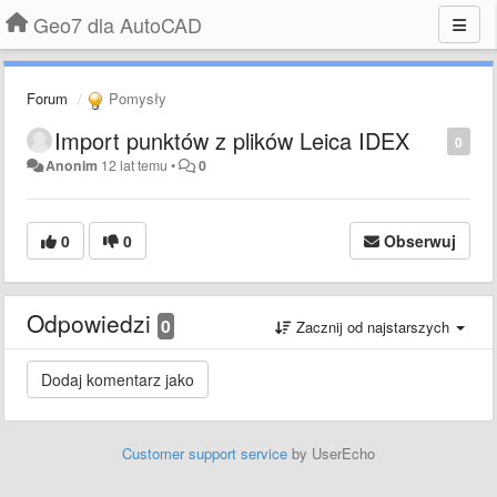
Geo7 dla AutoCAD
Forum
Pomysły
Import punktów z plików Leica IDEX
0
Anonim
12 lat temu
•
0
0
0
Obserwuj
Odpowiedzi
0
Zacznij od najstarszych
Customer support service
by UserEcho