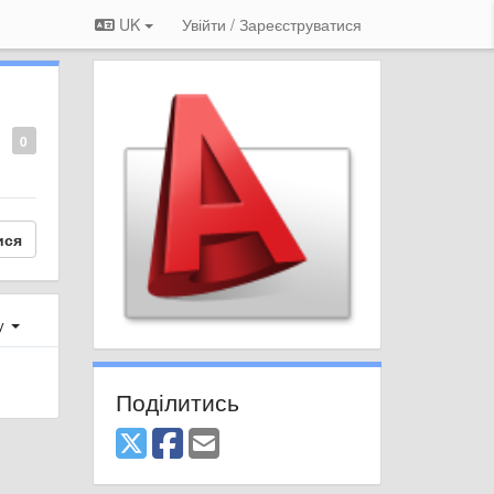
UK
Увійти / Зареєструватися
0
ися
ху
Поділитись