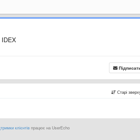
a IDEX
Підписат
Старі звер
тримки клієнтів
працює на UserEcho