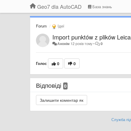
Geo7 dla AutoCAD
База знань
Forum
Ідеї
Import punktów z plików Leic
Анонім
12 років тому
•
0
Голос
0
0
Відповіді
0
Служба під