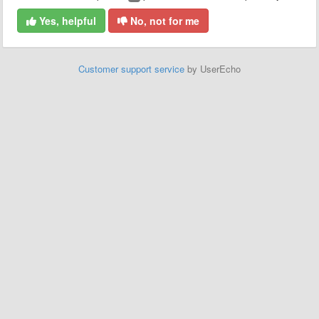
Yes, helpful
No, not for me
Customer support service
by UserEcho