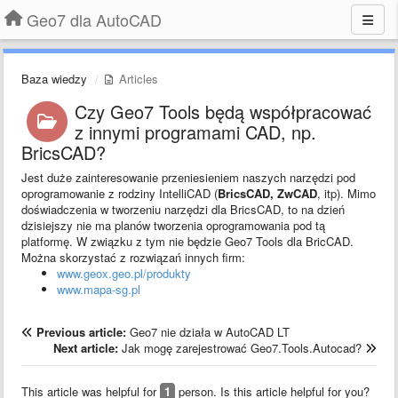
Geo7 dla AutoCAD
Baza wiedzy
Articles
Czy Geo7 Tools będą współpracować
z innymi programami CAD, np.
BricsCAD?
Jest duże zainteresowanie przeniesieniem naszych narzędzi pod
oprogramowanie z rodziny IntelliCAD (
BricsCAD, ZwCAD
, itp). Mimo
doświadczenia w tworzeniu narzędzi dla BricsCAD, to na dzień
dzisiejszy nie ma planów tworzenia oprogramowania pod tą
platformę. W związku z tym nie będzie Geo7 Tools dla BricCAD.
Można skorzystać z rozwiązań innych firm:
www.geox.geo.pl/produkty
www.mapa-sg.pl
Previous article:
Geo7 nie działa w AutoCAD LT
Next article:
Jak mogę zarejestrować Geo7.Tools.Autocad?
This article was helpful for
1
person. Is this article helpful for you?