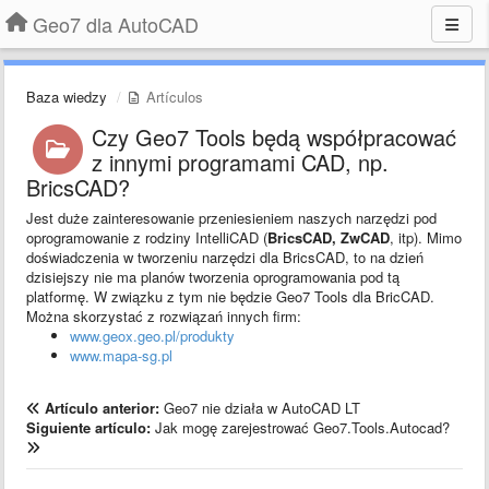
Geo7 dla AutoCAD
Baza wiedzy
Artículos
Czy Geo7 Tools będą współpracować
z innymi programami CAD, np.
BricsCAD?
Jest duże zainteresowanie przeniesieniem naszych narzędzi pod
oprogramowanie z rodziny IntelliCAD (
BricsCAD, ZwCAD
, itp). Mimo
doświadczenia w tworzeniu narzędzi dla BricsCAD, to na dzień
dzisiejszy nie ma planów tworzenia oprogramowania pod tą
platformę. W związku z tym nie będzie Geo7 Tools dla BricCAD.
Można skorzystać z rozwiązań innych firm:
www.geox.geo.pl/produkty
www.mapa-sg.pl
Artículo anterior:
Geo7 nie działa w AutoCAD LT
Siguiente artículo:
Jak mogę zarejestrować Geo7.Tools.Autocad?