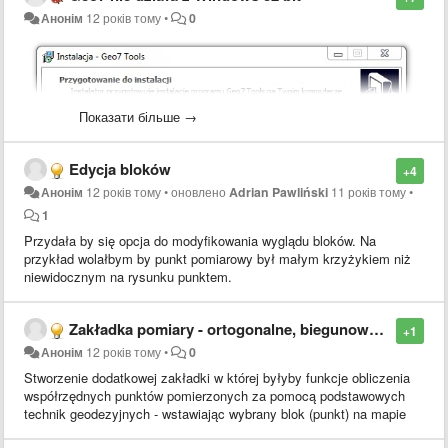
Анонім
12 років тому
•
0
Показати більше →
Edycja bloków
+4
Анонім
12 років тому
•
оновлено
Adrian Pawliński
11 років тому
•
1
Przydała by się opcja do modyfikowania wyglądu bloków. Na
przykład wolałbym by punkt pomiarowy był małym krzyżykiem niż
niewidocznym na rysunku punktem.
Zakładka pomiary - ortogonalne, biegunowe, wciecie liniowe...
+1
Анонім
12 років тому
•
0
Stworzenie dodatkowej zakładki w której byłyby funkcje obliczenia
współrzędnych punktów pomierzonych za pomocą podstawowych
technik geodezyjnych - wstawiając wybrany blok (punkt) na mapie