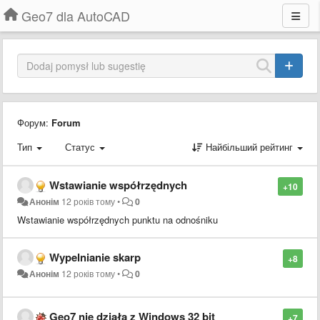
Geo7 dla AutoCAD
Форум:
Forum
Тип
Статус
Найбільший рейтинг
Wstawianie współrzędnych
+10
Анонім
12 років тому
•
0
Wstawianie współrzędnych punktu na odnośniku
Wypelnianie skarp
+8
Анонім
12 років тому
•
0
Geo7 nie działa z Windows 32 bit
+7