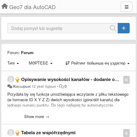
Geo7 dla AutoCAD
Forum:
Forum
Типі
МӘРТЕБЕ
Рейтинг бойынша ең үздіктер
Opisywanie wysokości kanałów - dodanie opisu na odnośniku dla wsp: ID X Y Z Z
0
Жасырын
12 year бұрын
•
0
Przydała by się funkcja umożliwiająca wczytanie z pliku tekstowego
(w formacie ID X Y Z Z) dwóch wysokości (góra/dół kanału) dla
jednego numeru punktu. Do tego najlepiej by automatycznie
wstawiały się odnośniki dla każdego punktu z opisem tych dwóch
wysokości.
Show more →
Tabela ze współrzędnymi
0