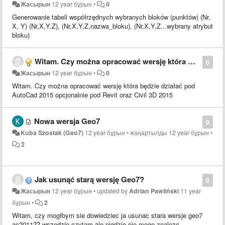
Жасырын
12 year бұрын
•
0
Generowanie tabeli współrzędnych wybranych bloków (punktów) (Nr,
X, Y) (Nr,X,Y,Z), (Nr,X,Y,Z,nazwa_bloku), (Nr,X,Y,Z...wybrany atrybut
bloku)
Witam. Czy można opracować wersję która będzie działać pod AutoCad 2015 ?
0
Жасырын
12 year бұрын
•
0
Witam. Czy można opracować wersję która będzie działać pod
AutoCad 2015 opcjonalnie pod Revit oraz Civil 3D 2015
Nowa wersja Geo7
0
Kuba Szostak (Geo7)
12 year бұрын
•
жаңартылды
12 year бұрын
•
2
Jak usunąć starą wersję Geo7?
0
Жасырын
12 year бұрын
•
updated by
Adrian Pawliński
11 year
бұрын
•
2
Witam, czy mogłbym sie dowiedziec ja usunac stara wersje geo7
ac2011?? wszedzie czytam ale nigdzie nie moge znalezc.