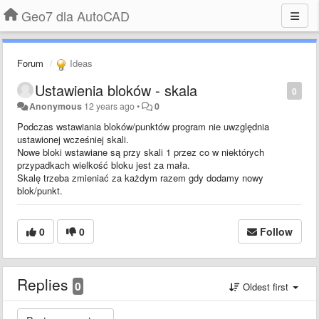
Geo7 dla AutoCAD
Forum
Ideas
Ustawienia bloków - skala
0
Anonymous
12 years ago
•
0
Podczas wstawiania bloków/punktów program nie uwzględnia
ustawionej wcześniej skali.
Nowe bloki wstawiane są przy skali 1 przez co w niektórych
przypadkach wielkość bloku jest za mała.
Skalę trzeba zmieniać za każdym razem gdy dodamy nowy
blok/punkt.
0
0
Follow
Replies
0
Oldest first