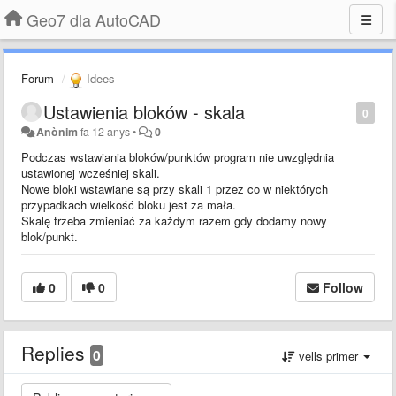
Geo7 dla AutoCAD
Forum
Idees
Ustawienia bloków - skala
0
Anònim
fa 12 anys
•
0
Podczas wstawiania bloków/punktów program nie uwzględnia
ustawionej wcześniej skali.
Nowe bloki wstawiane są przy skali 1 przez co w niektórych
przypadkach wielkość bloku jest za mała.
Skalę trzeba zmieniać za każdym razem gdy dodamy nowy
blok/punkt.
0
0
Follow
Replies
0
vells primer