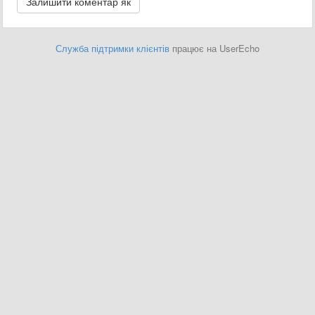
Служба підтримки клієнтів
працює на UserEcho