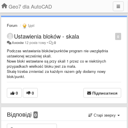
Geo7 dla AutoCAD
Forum
Ідеї
Ustawienia bloków - skala
0
Анонім
12 років тому
•
0
Podczas wstawiania bloków/punktów program nie uwzględnia
ustawionej wcześniej skali.
Nowe bloki wstawiane są przy skali 1 przez co w niektórych
przypadkach wielkość bloku jest za mała.
Skalę trzeba zmieniać za każdym razem gdy dodamy nowy
blok/punkt.
0
0
Підписатися
Відповіді
0
Старі зверху