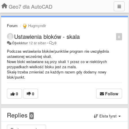
Geo7 dla AutoCAD
Forum
Hugmyndir
Ustawienia bloków - skala
0
Óþekktur
12 ár síðan
•
0
Podczas wstawiania bloków/punktów program nie uwzględnia
ustawionej wcześniej skali.
Nowe bloki wstawiane są przy skali 1 przez co w niektórych
przypadkach wielkość bloku jest za mała.
Skalę trzeba zmieniać za każdym razem gdy dodamy nowy
blok/punkt.
0
0
Follow
Replies
0
Elsta fyrst