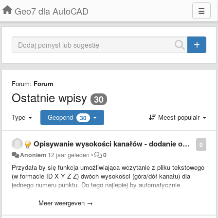
Geo7 dla AutoCAD
Forum:
Forum
Ostatnie wpisy
30
Type
Geopend
Meest populair
30
Opisywanie wysokości kanałów - dodanie opisu na odnośniku dla wsp: ID X Y Z Z
0
Anoniem
12 jaar geleden
•
0
Przydała by się funkcja umożliwiająca wczytanie z pliku tekstowego
(w formacie ID X Y Z Z) dwóch wysokości (góra/dół kanału) dla
jednego numeru punktu. Do tego najlepiej by automatycznie
wstawiały się odnośniki dla każdego punktu z opisem tych dwóch
wysokości.
Meer weergeven →