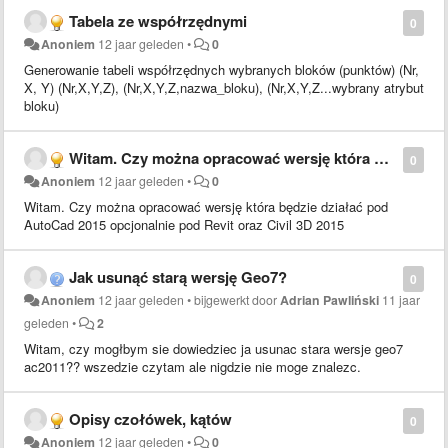
Tabela ze współrzędnymi
0
Anoniem
12 jaar geleden
•
0
Generowanie tabeli współrzędnych wybranych bloków (punktów) (Nr,
X, Y) (Nr,X,Y,Z), (Nr,X,Y,Z,nazwa_bloku), (Nr,X,Y,Z...wybrany atrybut
bloku)
Witam. Czy można opracować wersję która będzie działać pod AutoCad 2015 ?
0
Anoniem
12 jaar geleden
•
0
Witam. Czy można opracować wersję która będzie działać pod
AutoCad 2015 opcjonalnie pod Revit oraz Civil 3D 2015
Jak usunąć starą wersję Geo7?
0
Anoniem
12 jaar geleden
•
bijgewerkt door
Adrian Pawliński
11 jaar
geleden
•
2
Witam, czy mogłbym sie dowiedziec ja usunac stara wersje geo7
ac2011?? wszedzie czytam ale nigdzie nie moge znalezc.
Opisy czołówek, kątów
0
Anoniem
12 jaar geleden
•
0