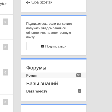
Kuba Szostak
rybut
0
Подпишитесь, если вы хотите
получать уведомления об
обновлениях на электронную
почту.
Подписаться
0
Форумы
0
Forum
33
Базы знаний
Baza wiedzy
3
0