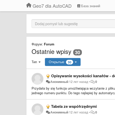
Geo7 dla AutoCAD
База знаний
Форум:
Forum
Ostatnie wpisy
30
Тип
Открытые
30
Opisywanie wysokości kanałów - do
Анонимный
12 лет назад
•
0
Przydała by się funkcja umożliwiająca wczytanie z plik
jednego numeru punktu. Do tego najlepiej by automatyc
Tabela ze współrzędnymi
Анонимный
12 лет назад
•
0