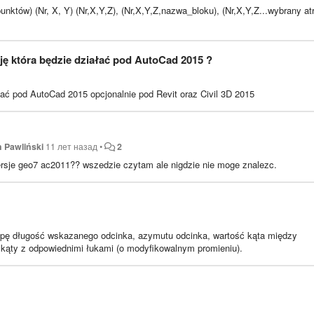
któw) (Nr, X, Y) (Nr,X,Y,Z), (Nr,X,Y,Z,nazwa_bloku), (Nr,X,Y,Z...wybrany at
ę która będzie działać pod AutoCad 2015 ?
ać pod AutoCad 2015 opcjonalnie pod Revit oraz Civil 3D 2015
n Pawliński
11 лет назад
•
2
rsje geo7 ac2011?? wszedzie czytam ale nigdzie nie moge znalezc.
apę długość wskazanego odcinka, azymutu odcinka, wartość kąta między
kąty z odpowiednimi łukami (o modyfikowalnym promieniu).