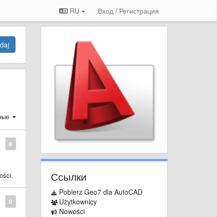
RU
Вход / Регистрация
daj
ные
0
Ссылки
ości.
Pobierz Geo7 dla AutoCAD
Użytkownicy
0
Nowości