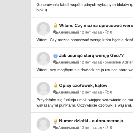
Generowanie tabeli współrzędnych wybranych bloków (pun
bloku)
Witam. Czy można opracować wersj
Анонимный
12 лет назад
•
0
Witam. Czy można opracować wersję która będzie dział
Jak usunąć starą wersję Geo7?
Анонимный
12 лет назад
•
обновлен
Adria
Witam, czy mogłbym sie dowiedziec ja usunac stara we
Opisy czołówek, kątów
Анонимный
12 лет назад
•
0
Przydałaby się funkcja umożliwiająca wstawianie na m
wskazanymi punktami. Oczywiście czołówki z wąsami, 
Numer działki - autonumeracja
Анонимный
12 лет назад
•
0