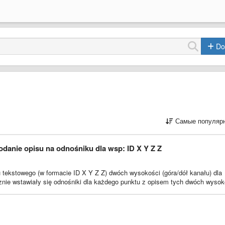
Do
Самые популяр
danie opisu na odnośniku dla wsp: ID X Y Z Z
u tekstowego (w formacie ID X Y Z Z) dwóch wysokości (góra/dół kanału) dla
znie wstawiały się odnośniki dla każdego punktu z opisem tych dwóch wysok