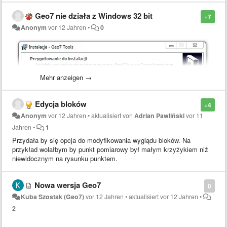
Geo7 nie działa z Windows 32 bit
+7
Anonym
vor 12 Jahren
•
0
Mehr anzeigen →
Edycja bloków
+4
Anonym
vor 12 Jahren
•
aktualisiert von
Adrian Pawliński
vor 11
Jahren
•
1
Przydała by się opcja do modyfikowania wyglądu bloków. Na
przykład wolałbym by punkt pomiarowy był małym krzyżykiem niż
niewidocznym na rysunku punktem.
Nowa wersja Geo7
0
Kuba Szostak (Geo7)
vor 12 Jahren
•
aktualisiert
vor 12 Jahren
•
2