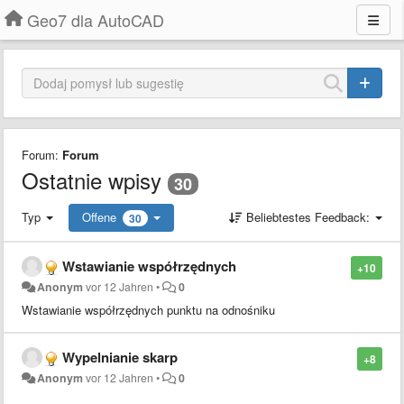
Geo7 dla AutoCAD
Forum:
Forum
Ostatnie wpisy
30
Typ
Offene
Beliebtestes Feedback:
30
Wstawianie współrzędnych
+10
Anonym
vor 12 Jahren
•
0
Wstawianie współrzędnych punktu na odnośniku
Wypelnianie skarp
+8
Anonym
vor 12 Jahren
•
0