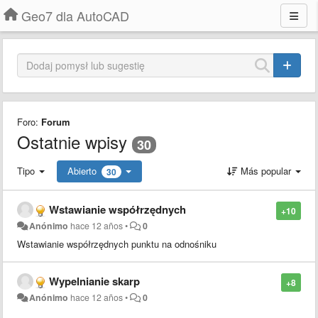
Geo7 dla AutoCAD
Foro:
Forum
Ostatnie wpisy
30
Tipo
Abierto
Más popular
30
Wstawianie współrzędnych
+10
Anónimo
hace 12 años
•
0
Wstawianie współrzędnych punktu na odnośniku
Wypelnianie skarp
+8
Anónimo
hace 12 años
•
0