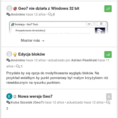
Geo7 nie działa z Windows 32 bit
+7
Anónimo
hace 12 años
•
0
Mostrar más →
Edycja bloków
+4
Anónimo
hace 12 años
•
actualizado por
Adrian Pawliński
hace 11
años
•
1
Przydała by się opcja do modyfikowania wyglądu bloków. Na
przykład wolałbym by punkt pomiarowy był małym krzyżykiem niż
niewidocznym na rysunku punktem.
Nowa wersja Geo7
0
Kuba Szostak (Geo7)
hace 12 años
•
actualizado
hace 12 años
•
2