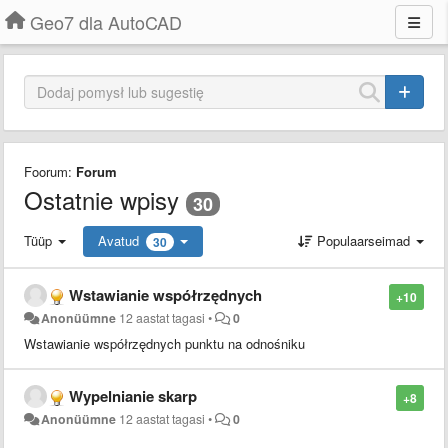
Geo7 dla AutoCAD
Foorum:
Forum
Ostatnie wpisy
30
Tüüp
Avatud
Populaarseimad
30
Wstawianie współrzędnych
+10
Anonüümne
12 aastat tagasi
•
0
Wstawianie współrzędnych punktu na odnośniku
Wypelnianie skarp
+8
Anonüümne
12 aastat tagasi
•
0