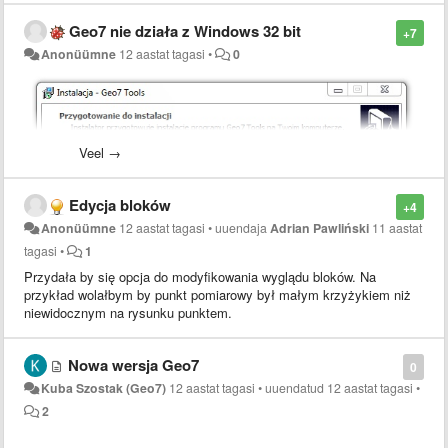
Geo7 nie działa z Windows 32 bit
+7
Anonüümne
12 aastat tagasi
•
0
Veel →
Edycja bloków
+4
Anonüümne
12 aastat tagasi
•
uuendaja
Adrian Pawliński
11 aastat
tagasi
•
1
Przydała by się opcja do modyfikowania wyglądu bloków. Na
przykład wolałbym by punkt pomiarowy był małym krzyżykiem niż
niewidocznym na rysunku punktem.
Nowa wersja Geo7
0
Kuba Szostak (Geo7)
12 aastat tagasi
•
uuendatud
12 aastat tagasi
•
2