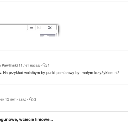
n Pawliński
11 лет назад
•
1
w. Na przykład wolałbym by punkt pomiarowy był małym krzyżykiem niż
лен
12 лет назад
•
2
egunowe, wciecie liniowe...