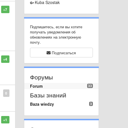
Kuba Szostak
+7
Подпишитесь, если вы хотите
получать уведомления об
обновлениях на электронную
почту.
Подписаться
+4
Форумы
Forum
33
Базы знаний
0
Baza wiedzy
3
+1