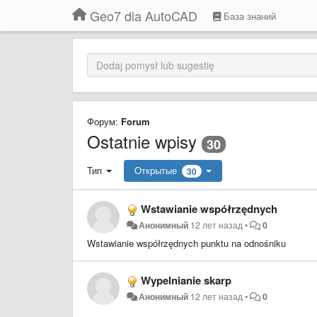
Geo7 dla AutoCAD
База знаний
Форум:
Forum
Ostatnie wpisy
30
Тип
Открытые
30
Wstawianie współrzędnych
Анонимный
12 лет назад
•
0
Wstawianie współrzędnych punktu na odnośniku
Wypelnianie skarp
Анонимный
12 лет назад
•
0