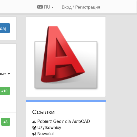
RU
Вход / Регистрация
daj
ные
+10
Ссылки
Pobierz Geo7 dla AutoCAD
+8
Użytkownicy
Nowości